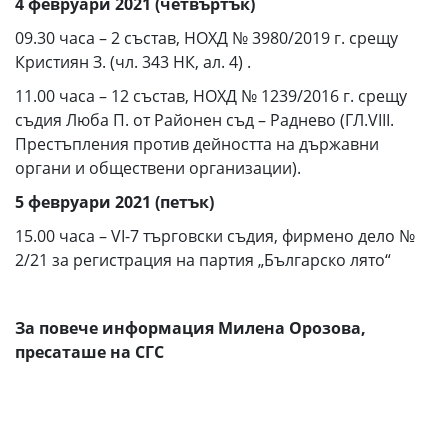
4 февруари 2021
(
четвъртък
)
09.30 часа – 2 състав, НОХД № 3980/2019 г. срещу
Кристиян З. (чл. 343 НК, ал. 4) .
11.00 часа – 12 състав, НОХД № 1239/2016 г. срещу
съдия Люба П. от Районен съд – Раднево (ГЛ.VIII.
Престъпления против дейността на държавни
органи и обществени организации).
5 февруари 2021
(
петък
)
15.00 часа – VI-7 търговски съдия, фирмено дело №
2/21 за регистрация на партия „Българско лято“
За повече информация Милена Орозова,
пресаташе на СГС