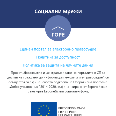
Социални мрежи
ГОРЕ
Единен портал за електронно правосъдие
Политика за достъпност
Политика за защита на личните данни
Проект „Доразвитие и централизиране на порталите в СП за
достъп на граждани до информация, е-услуги и е-правосъдие“, се
осъществява с финансовата подкрепа на Оперативна програма
„Добро управление“ 2014-2020, съфинансирана от Европейския
съюз чрез Европейския социален фонд