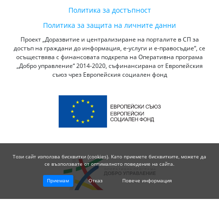
Политика за достъпност
Политика за защита на личните данни
Проект „Доразвитие и централизиране на порталите в СП за
достъп на граждани до информация, е-услуги и е-правосъдие“, се
осъществява с финансовата подкрепа на Оперативна програма
„Добро управление“ 2014-2020, съфинансирана от Европейския
съюз чрез Европейския социален фонд
Този сайт използва бисквитки (cookies). Като приемете бисквитките, можете да
се възползвате от оптималното поведение на сайта.
Приемам
Отказ
Повече информация
© 2026 Висш Съдебен Съвет - Република България