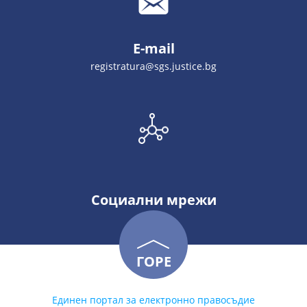
E-mail
registratura@sgs.justice.bg
Социални мрежи
ГОРЕ
Единен портал за електронно правосъдие