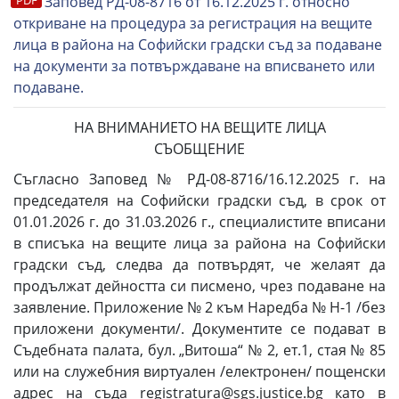
Заповед РД-08-8716 от 16.12.2025 г. относно
откриване на процедура за регистрация на вещите
лица в района на Софийски градски съд за подаване
на документи за потвърждаване на вписването или
подаване.
НА ВНИМАНИЕТО НА ВЕЩИТЕ ЛИЦА
СЪОБЩЕНИЕ
Съгласно Заповед № РД-08-8716/16.12.2025 г. на
председателя на Софийски градски съд, в срок от
01.01.2026 г. до 31.03.2026 г., специалистите вписани
в списъка на вещите лица за района на Софийски
градски съд, следва да потвърдят, че желаят да
продължат дейността си писмено, чрез подаване на
заявление. Приложение № 2 към Наредба № Н-1 /без
приложени документи/. Документите се подават в
Съдебната палата, бул. „Витоша“ № 2, ет.1, стая № 85
или на служебния виртуален /електронен/ пощенски
адрес на съда registratura@sgs.justice.bg като в