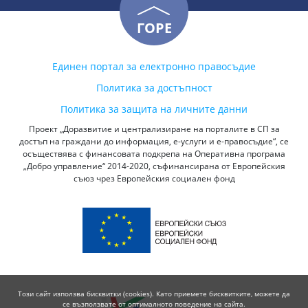
ГОРЕ
Единен портал за електронно правосъдие
Политика за достъпност
Политика за защита на личните данни
Проект „Доразвитие и централизиране на порталите в СП за
достъп на граждани до информация, е-услуги и е-правосъдие“, се
осъществява с финансовата подкрепа на Оперативна програма
„Добро управление“ 2014-2020, съфинансирана от Европейския
съюз чрез Европейския социален фонд
Този сайт използва бисквитки (cookies). Като приемете бисквитките, можете да
се възползвате от оптималното поведение на сайта.