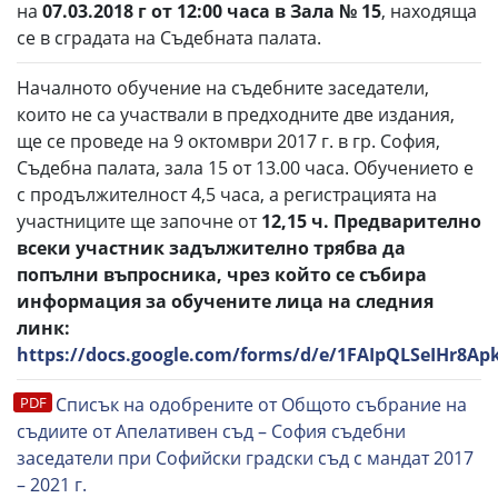
на
07.03.2018 г от 12:00 часа в Зала № 15
, находяща
се в сградата на Съдебната палата.
Началното обучение на съдебните заседатели,
които не са участвали в предходните две издания,
ще се проведе на 9 октомври 2017 г. в гр. София,
Съдебна палата, зала 15 от 13.00 часа. Обучението е
с продължителност 4,5 часа, а регистрацията на
участниците ще започне от
12,
15
ч. Предварително
всеки участник задължително трябва да
попълни въпросника, чрез който се събира
информация за обучените лица на следния
линк:
https://docs.google.com/forms/d/e/1FAIpQLSeIHr
Списък на одобрените от Общото събрание на
съдиите от Апелативен съд – София съдебни
заседатели при Софийски градски съд с мандат 2017
– 2021 г.